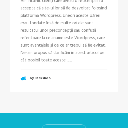
Am întâlnit clienți care aveau o reticență în a
accepta că site-ul lor să fie dezvoltat folosind
platforma Wordpress. Uneori aceste păreri
erau fondate însă de multe ori ele sunt
rezultatul unor preconcepții sau confuzii
referitoare la ce anume este Wordpress, care
sunt avantajele și de ce ar trebui să fie evitat.
Ne-am propus să clarificăm în acest articol pe
cât posibil toate aceste……
by Backslash