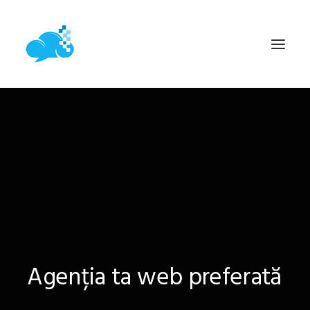
ACASĂ
SERVICII WEB
PROIECTE
ARTICOLE
CONTACT
Agenția
ta
web
preferată