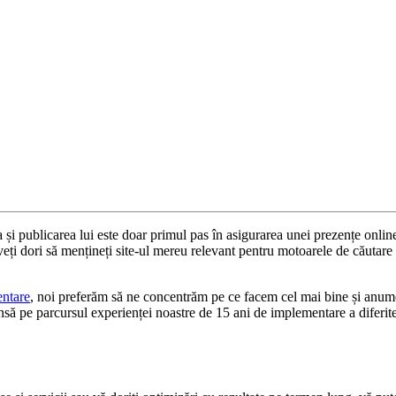
i publicarea lui este doar primul pas în asigurarea unei prezențe online d
ți dori să mențineți site-ul mereu relevant pentru motoarele de căutare p
entare
, noi preferăm să ne concentrăm pe ce facem cel mai bine și anume 
nsă pe parcursul experienței noastre de 15 ani de implementare a diferitelo