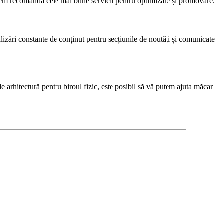
utem recomanda cele mai bune servicii pentru optimizare și promovare.
izări constante de conținut pentru secțiunile de noutăți și comunicate
 arhitectură pentru biroul fizic, este posibil să vă putem ajuta măcar