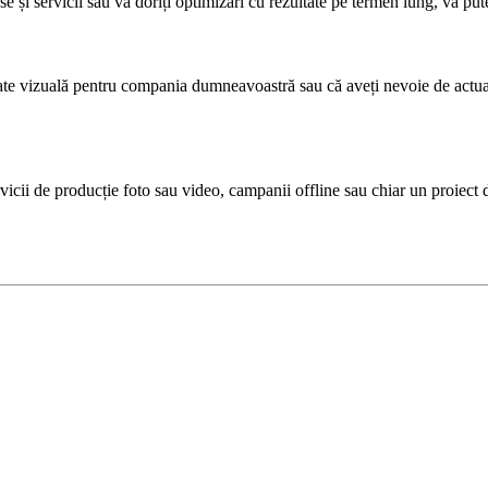
e și servicii sau vă doriți optimizări cu rezultate pe termen lung, vă p
itate vizuală pentru compania dumneavoastră sau că aveți nevoie de actual
ii de producție foto sau video, campanii offline sau chiar un proiect de