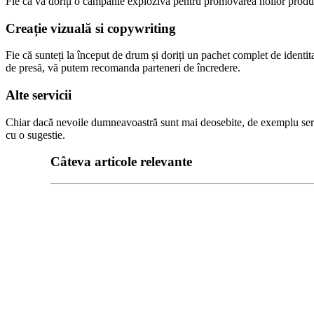
Fie că vă doriți o campanie explozivă pentru promovarea noilor produs
Creație vizuală si copywriting
Fie că sunteți la început de drum și doriți un pachet complet de ident
de presă, vă putem recomanda parteneri de încredere.
Alte servicii
Chiar dacă nevoile dumneavoastră sunt mai deosebite, de exemplu servic
cu o sugestie.
Câteva articole relevante