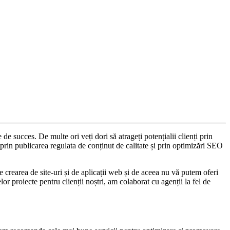
e succes. De multe ori veți dori să atrageți potențialii clienți prin
rin publicarea regulata de conținut de calitate și prin optimizări SEO
crearea de site-uri și de aplicații web și de aceea nu vă putem oferi
r proiecte pentru clienții noștri, am colaborat cu agenții la fel de