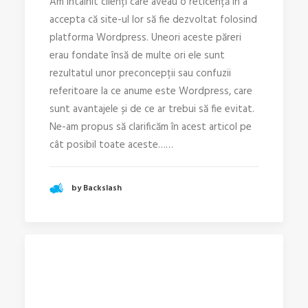
Am întâlnit clienți care aveau o reticență în a
accepta că site-ul lor să fie dezvoltat folosind
platforma Wordpress. Uneori aceste păreri
erau fondate însă de multe ori ele sunt
rezultatul unor preconcepții sau confuzii
referitoare la ce anume este Wordpress, care
sunt avantajele și de ce ar trebui să fie evitat.
Ne-am propus să clarificăm în acest articol pe
cât posibil toate aceste……
by Backslash