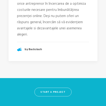
orice antreprenor în încercarea de a optimiza
costurile necesare pentru îmbunătățirea
prezenței online. Deși nu putem oferi un
răspuns general, încercăm să vă evidențiem
avantajele si dezavantajele unei asemenea
alegeri.
by Backslash
START A PROJECT